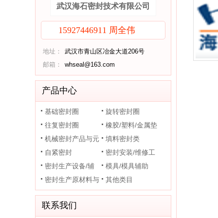
武汉海石密封技术有限公司
15927446911 周全伟
地址：
武汉市青山区冶金大道206号
邮箱：
whseal@163.com
产品中心
基础密封圈
旋转密封圈
往复密封圈
橡胶/塑料/金属垫
机械密封产品与元
片
填料密封类
件
自紧密封
密封安装/维修工
密封生产设备/辅
具
模具/模具辅助
助装置
密封生产原材料与
其他类目
助剂
联系我们