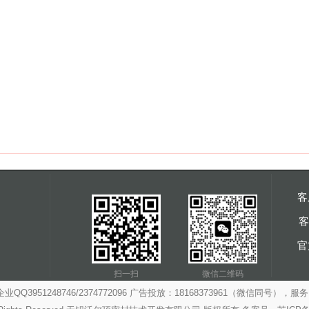
客
客
官
扫一扫
微信二维码
3951248746/2374772096 广告投放：18168373961（微信同号），服务