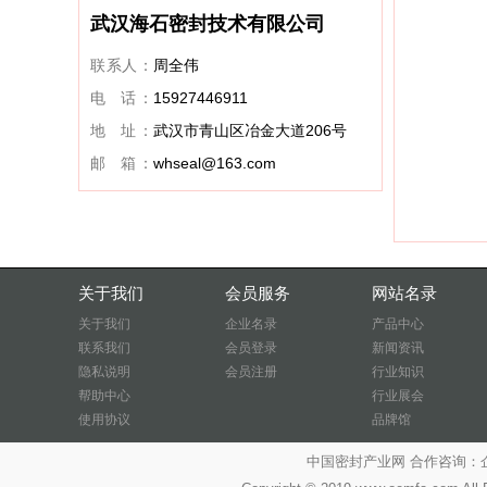
武汉海石密封技术有限公司
联系人：
周全伟
电 话：
15927446911
地 址：
武汉市青山区冶金大道206号
邮 箱：
whseal@163.com
关于我们
会员服务
网站名录
关于我们
企业名录
产品中心
联系我们
会员登录
新闻资讯
隐私说明
会员注册
行业知识
帮助中心
行业展会
使用协议
品牌馆
中国密封产业网 合作咨询：企业QQ